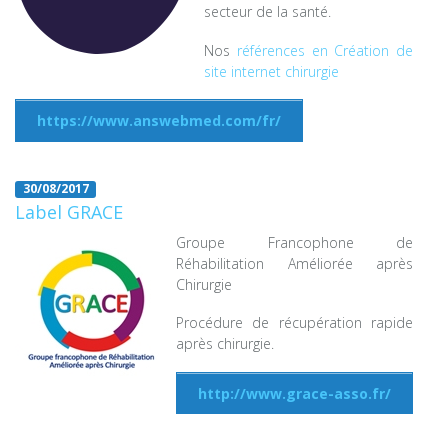
secteur de la santé.
Les pathologies
Nos
références en Création de
site internet chirurgie
Informations patients
https://www.answebmed.com/fr/
Actualités
30/08/2017
Label GRACE
Contact
Groupe Francophone de
Réhabilitation Améliorée après
Chirurgie
Procédure de récupération rapide
après chirurgie.
http://www.grace-asso.fr/