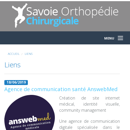
MENU
Accueil
ACCUEIL
LIENS
Liens
Le centre
18/06/2019
Agence de communication santé AnswebMed
L'équipe
Création de site internet
médical, identité visuelle,
community management
Consultations
Une agence de communication
digitale spécialisée dans le